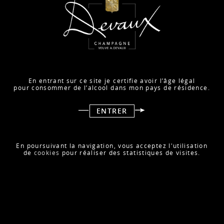
En entrant sur ce site je certifie avoir l’âge légal
pour consommer de l’alcool dans mon pays de résidence.
ENTRER
Un grand merci à toutes celles et ceux qui sont venus à
notre rencontre lors de Wine Paris.
Clients, importateurs, agents, prospects, journalistes et
En poursuivant la navigation, vous acceptez l'utilisation
influenceurs : merci pour vos échanges, votre curiosité et
de
cookies
pour réaliser des statistiques de visites.
votre fidélité.
Ces moments partagés donnent tout leur sens à notre
présence sur ce rendez-vous incontournable de la filière
vin.