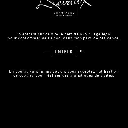
En entrant sur ce site je certifie avoir l’âge légal
pour consommer de l’alcool dans mon pays de résidence.
Nous sommes ravis de partager avec vous les excellentes
notes attribuées à nos champagnes Devaux par Wine
ENTRER
Enthusiast, le magazine américain de référence dans
l'univers du vin.
•93/100 D Millésimé 2012
En poursuivant la navigation, vous acceptez l'utilisation
de
cookies
pour réaliser des statistiques de visites.
•90/100 Cuvée D
•90/100 Cœur des Bar Blanc de Noirs
RETOUR AUX ACTUALITÉS
ACTUALITÉ SUIVANTE