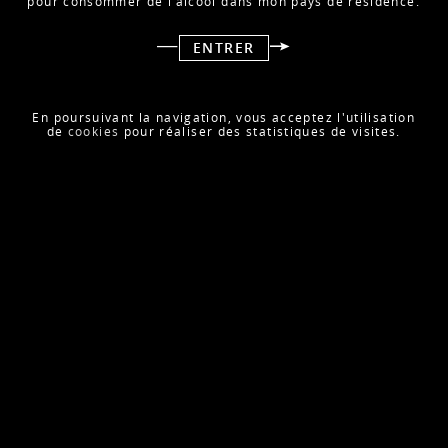
pour consommer de l’alcool dans mon pays de résidence.
blancs et d'agrumes, suivi de notes de chocolat et
d'amande grillée.
ENTRER
Arômes clés
Agrumes frais, brioche, amande.
En poursuivant la navigation, vous acceptez l'utilisation
Accords mets et vins
de
cookies
pour réaliser des statistiques de visites.
Sténopé 2012, vin vivifiant, parfait en apéritif. Plats :
huîtres, Saint-Pierre, dorade...