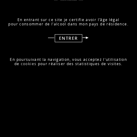
En entrant sur ce site je certifie avoir l’âge légal
pour consommer de l’alcool dans mon pays de résidence.
ENTRER
CHALLENGES - D BLANC DE BLANCS
Juin 2024
En poursuivant la navigation, vous acceptez l'utilisation
de
cookies
pour réaliser des statistiques de visites.
LIRE L’ARTICLE
VINS ET GASTRONOMIE - D ROSÉ
Juin 2024