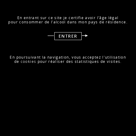
En entrant sur ce site je certifie avoir l’âge légal
pour consommer de l’alcool dans mon pays de résidence.
ENTRER
MASTERCHEF
Août 2019
En poursuivant la navigation, vous acceptez l'utilisation
LIRE L’ARTICLE
de
cookies
pour réaliser des statistiques de visites.
MEININGERS SOMMELIER MAGAZIN
Juillet 2019
LIRE L’ARTICLE