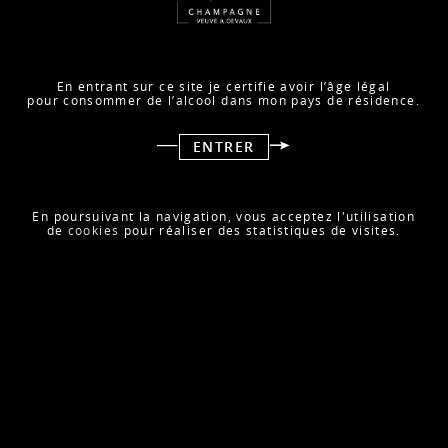
En entrant sur ce site je certifie avoir l’âge légal
pour consommer de l’alcool dans mon pays de résidence.
Champagne Devaux est fier d’être présent au festival Les
ENTRER
Nuits de Fourvière 2026, qui se déroule à Lyon du 28 mai
au 25 juillet.
Un festival culturel unique dans un cadre exceptionnel,
En poursuivant la navigation, vous acceptez l'utilisation
où les soirées d’été se savourent aussi autour d’une
de
cookies
pour réaliser des statistiques de visites.
coupe de Champagne Devaux.
RETOUR AUX ACTUALITÉS
ACTUALITÉ SUIVANTE