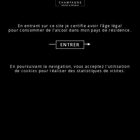
En entrant sur ce site je certifie avoir l’âge légal
pour consommer de l’alcool dans mon pays de résidence.
ENTRER
Le Club Œnologique Champagne report a attribué la note
En poursuivant la navigation, vous acceptez l'utilisation
de
cookies
pour réaliser des statistiques de visites.
de 90 / 100 à notre Cuvée Rosée !
RETOUR AUX ACTUALITÉS
ACTUALITÉ SUIVANTE