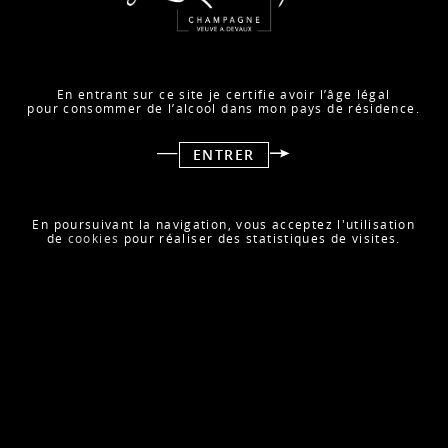
En entrant sur ce site je certifie avoir l’âge légal
pour consommer de l’alcool dans mon pays de résidence.
ENTRER
91/100 par La Revue du Vin de France pour notre Cuvée D.
Cette reconnaissance met en lumière sa richesse
En poursuivant la navigation, vous acceptez l'utilisation
aromatique, entre zeste de citron, frangipane et poivre
de
cookies
pour réaliser des statistiques de visites.
blanc.
Une cuvée de caractère, à la fois dense et précise, pensée
pour sublimer les plus belles tables.
RETOUR À LA PRESSE
ARTICLE SUIVANT