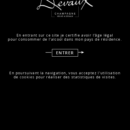
En entrant sur ce site je certifie avoir l’âge légal
pour consommer de l’alcool dans mon pays de résidence.
ENTRER
Une belle reconnaissance pour notre Cœur des Bar Blanc
de Noirs.
Merci à Tout sur le Vin, média québécois spécialisé dans le
vin et les spiritueux, d’avoir mis en lumière la fraîcheur, la
En poursuivant la navigation, vous acceptez l'utilisation
de
cookies
pour réaliser des statistiques de visites.
texture et la belle amplitude de cette cuvée — une
expression fidèle de la Côte des Bar et du savoir-faire de
Champagne Devaux.
Cœur des Bar Blanc de Noirs : 100 % Pinot Noir, tout en
caractère, profondeur et élégance.
RETOUR À LA PRESSE
ARTICLE SUIVANT