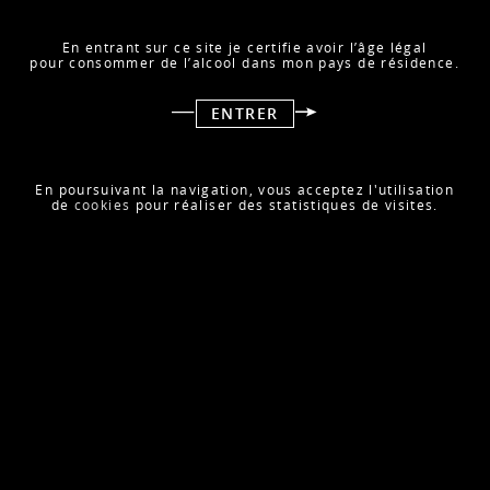
En entrant sur ce site je certifie avoir l’âge légal
pour consommer de l’alcool dans mon pays de résidence.
ENTRER
En poursuivant la navigation, vous acceptez l'utilisation
Le coup de cœur du magazine Challenges pour notre
de
cookies
pour réaliser des statistiques de visites.
Champagne D Blanc de Blancs !
RETOUR À LA PRESSE
ARTICLE SUIVANT