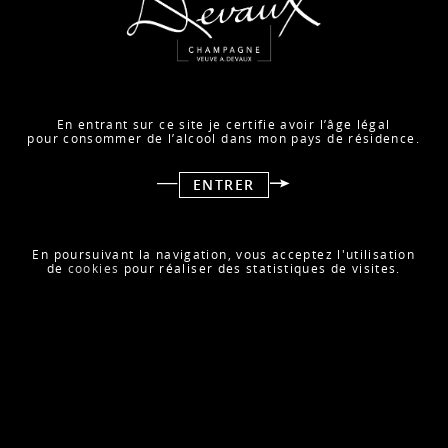
LIRE LA SUITE
En entrant sur ce site je certifie avoir l’âge légal
pour consommer de l’alcool dans mon pays de résidence.
ENTRER
NOUVEAUTÉ : DIVINE, LA LIQUEUR
CONÇUE POUR ACCOMPAGNER NOS
CHAMPAGNES ROSÉS !
En poursuivant la navigation, vous acceptez l'utilisation
de
cookies
pour réaliser des statistiques de visites.
Juillet 2021
LIRE LA SUITE