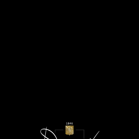
CHAMPAGNE DEVAUX AU MODENA
CHAMPAGNE EXPERIENCE
Octobre 2021
LIRE LA SUITE
D ROSÉ : TROPHÉE DU MEILLEUR VIN
EFFERVESCENT
Août 2021