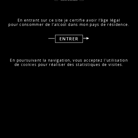
En entrant sur ce site je certifie avoir l’âge légal
pour consommer de l’alcool dans mon pays de résidence.
ENTRER
THE CHAMPAGNE MASTERS 2021 -
MÉDAILLES D'OR
Décembre 2021
En poursuivant la navigation, vous acceptez l'utilisation
de
cookies
pour réaliser des statistiques de visites.
LIRE LA SUITE
ESTAC X MARTIN SOLVEIG
Novembre 2021
LIRE LA SUITE